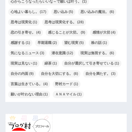
心からこうなったらいいな～で願いは叶う。
(1)
心地よい暮らし。
(17)
思い込み
(5)
思い込みの魔法。
(6)
思考は現実化
(1)
思考は現実化する。
(28)
恋の引き寄せ。
(4)
感じることが大切。
(9)
感情が大切
(4)
感謝する
(1)
早期退職
(2)
望む現実
(5)
株の話
(1)
気になるニュース
(3)
潜在意識
(12)
現実は無視する。
(6)
現実は見ない
(1)
緑茶
(1)
自分が選択して引き寄せている
(1)
自分の内面
(9)
自分を大切にする。
(6)
自分を満たす。
(3)
言葉は生きている。
(4)
野村カード
(1)
願いが叶わない理由
(1)
ＡＮＡマイル
(1)