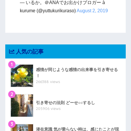
— いるか。＠ANAでお出かけブロガー à
kurume (@yuttukurikuraso)
August 2, 2019
人気の記事
1
感情が同じような感情の出来事を引き寄せる
！
266388 views
2
引き寄せの法則 どーせ○○するし
205906 views
3
潜在意識 気が乗らない時は、感じたことが現