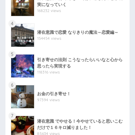
実になっていく
168232 views
4
潜在意識で恋愛 なりきりの魔法～恋愛編～
154454 views
5
引き寄せの法則 こうなったらいいなと心から
思ったら実現する
118316 views
6
お金の引き寄せ！
97394 views
7
潜在意識 でやせる！今やせていると思いこむ
だけで１６キロ減りました！
85634 views