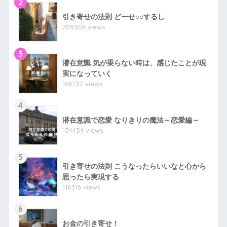
2
引き寄せの法則 どーせ○○するし
205906 views
3
潜在意識 気が乗らない時は、感じたことが現
実になっていく
168232 views
4
潜在意識で恋愛 なりきりの魔法～恋愛編～
154454 views
5
引き寄せの法則 こうなったらいいなと心から
思ったら実現する
118316 views
6
お金の引き寄せ！