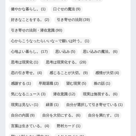
健やかな暮らし。
(1)
口ぐせの魔法
(9)
好きなことをする。
(2)
引き寄せの法則
(39)
引き寄せの法則・潜在意識
(90)
心からこうなったらいいな～で願いは叶う。
(1)
心地よい暮らし。
(17)
思い込み
(5)
思い込みの魔法。
(6)
思考は現実化
(1)
思考は現実化する。
(28)
恋の引き寄せ。
(4)
感じることが大切。
(9)
感情が大切
(4)
感謝する
(1)
早期退職
(2)
望む現実
(5)
株の話
(1)
気になるニュース
(3)
潜在意識
(12)
現実は無視する。
(6)
現実は見ない
(1)
緑茶
(1)
自分が選択して引き寄せている
(1)
自分の内面
(9)
自分を大切にする。
(6)
自分を満たす。
(3)
言葉は生きている。
(4)
野村カード
(1)