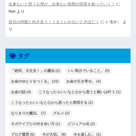
出来ないと思う心理が、出来ない状態の現実を創っていく！
に
Hori
より
自分の内面と向き合う！うまくいかないときほど！
に
いるか。
よ
り
タグ
「絶対、大丈夫！」の魔法
(2)
いい気分でいること。
(5)
お金のゆとりをつくる。
(10)
お金の引き寄せ。
(4)
お金の話
(4)
こうなったらいいなと心から思うと願いは叶う
(1)
こうなったらいいなと心から思ったら実現する
(2)
なりきりの魔法。
(7)
グルメ
(2)
ネガテイブとの付き合い方
(1)
ビジュアル化
(2)
ブログ運営
(6)
今が大切。
(9)
今を楽しむ。
(1)