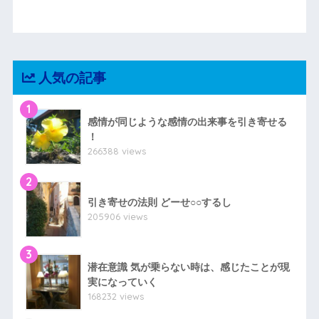
人気の記事
1
感情が同じような感情の出来事を引き寄せる
！
266388 views
2
引き寄せの法則 どーせ○○するし
205906 views
3
潜在意識 気が乗らない時は、感じたことが現
実になっていく
168232 views