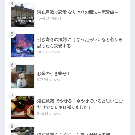
4
潜在意識で恋愛 なりきりの魔法～恋愛編～
154454 views
5
引き寄せの法則 こうなったらいいなと心から
思ったら実現する
118316 views
6
お金の引き寄せ！
97394 views
7
潜在意識 でやせる！今やせていると思いこむ
だけで１６キロ減りました！
85634 views
8
潜在意識 シンクロニシティが起きる時