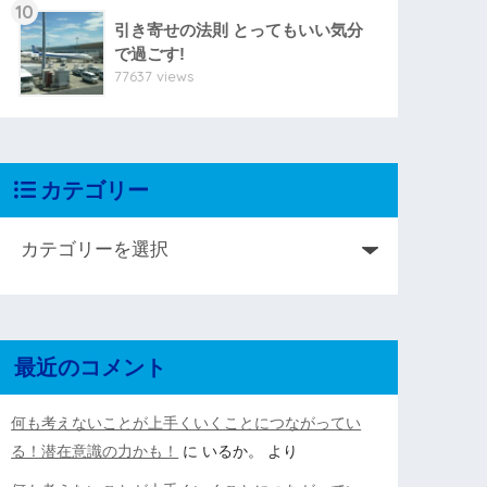
10
引き寄せの法則 とってもいい気分
で過ごす!
77637 views
カテゴリー
最近のコメント
何も考えないことが上手くいくことにつながってい
る！潜在意識の力かも！
に
いるか。
より