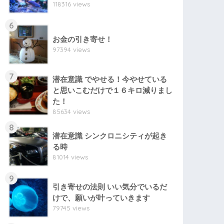
118316 views
6
お金の引き寄せ！
97394 views
7
潜在意識 でやせる！今やせている
と思いこむだけで１６キロ減りまし
た！
85634 views
8
潜在意識 シンクロニシティが起き
る時
81014 views
9
引き寄せの法則 いい気分でいるだ
けで、願いが叶っていきます
79745 views