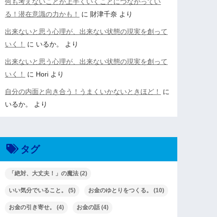
何も考えないことが上手くいくことにつながってい
る！潜在意識の力かも！
に
財津千奈
より
出来ないと思う心理が、出来ない状態の現実を創って
いく！
に
いるか。
より
出来ないと思う心理が、出来ない状態の現実を創って
いく！
に
Hori
より
自分の内面と向き合う！うまくいかないときほど！
に
いるか。
より
タグ
「絶対、大丈夫！」の魔法
(2)
いい気分でいること。
(5)
お金のゆとりをつくる。
(10)
お金の引き寄せ。
(4)
お金の話
(4)