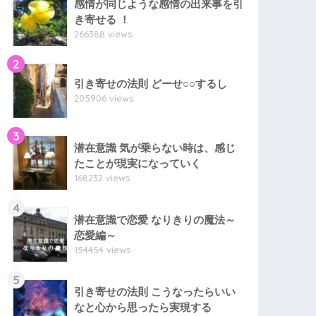
感情が同じような感情の出来事を引
き寄せる ！
266388 views
2
引き寄せの法則 どーせ○○するし
205906 views
3
潜在意識 気が乗らない時は、感じ
たことが現実になっていく
168232 views
4
潜在意識で恋愛 なりきりの魔法～
恋愛編～
154454 views
5
引き寄せの法則 こうなったらいい
なと心から思ったら実現する